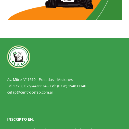
Av
.
Mitre
Nº 1619 – Posadas – Misiones
T
el/Fax: (0376) 4438834 – Cel: (0376) 154831140
cefap@centrocefap.com.ar
INSCRIPTO EN: